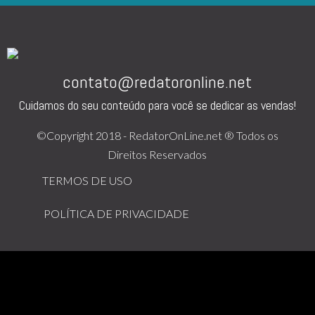
contato@redatoronline.net
Cuidamos do seu conteúdo para você se dedicar as vendas!
©Copyright 2018 - RedatorOnLine.net ® Todos os
Direitos Reservados
TERMOS DE USO
POLÍTICA DE PRIVACIDADE