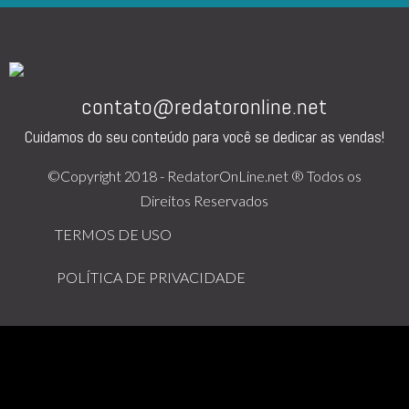
contato@redatoronline.net
Cuidamos do seu conteúdo para você se dedicar as vendas!
©Copyright 2018 - RedatorOnLine.net ® Todos os
Direitos Reservados
TERMOS DE USO
POLÍTICA DE PRIVACIDADE