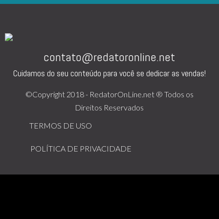
contato@redatoronline.net
Cuidamos do seu conteúdo para você se dedicar as vendas!
©Copyright 2018 - RedatorOnLine.net ® Todos os
Direitos Reservados
TERMOS DE USO
POLÍTICA DE PRIVACIDADE