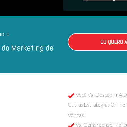
mo o
EU QUERO A
 do Marketing de
Você Vai Descobrir A 
Outras Estratégias Online
Vendas!
Vai Compreender Porqu