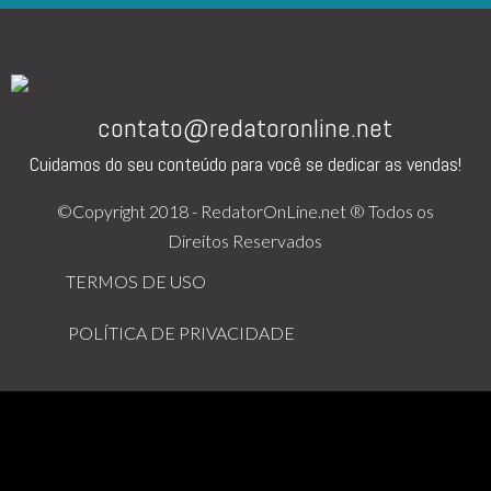
contato@redatoronline.net
Cuidamos do seu conteúdo para você se dedicar as vendas!
©Copyright 2018 - RedatorOnLine.net ® Todos os
Direitos Reservados
TERMOS DE USO
POLÍTICA DE PRIVACIDADE