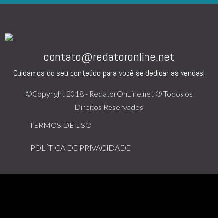
contato@redatoronline.net
Cuidamos do seu conteúdo para você se dedicar as vendas!
©Copyright 2018 - RedatorOnLine.net ® Todos os
Direitos Reservados
TERMOS DE USO
POLÍTICA DE PRIVACIDADE